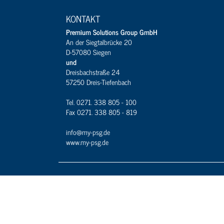
KONTAKT
Premium Solutions Group GmbH
An der Siegtalbrücke 20
D-57080 Siegen
und
Dreisbachstraße 24
57250 Dreis-Tiefenbach
Tel. 0271. 338 805 - 100
Fax 0271. 338 805 - 819
info@my-psg.de
www.my-psg.de
Premium Warehouse Solutions GmbH
Dreisbachstraße 24
D-57250 Netphen
Tel. +49 (271) 338 805 - 300