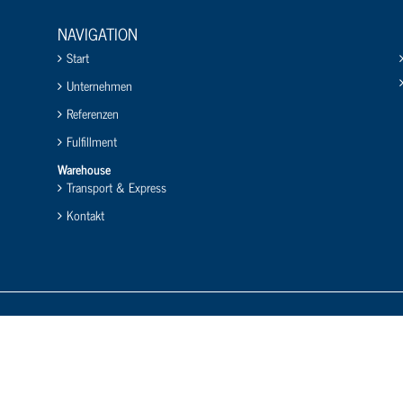
NAVIGATION
Start
Unternehmen
Referenzen
Fulfillment
Warehouse
Transport & Express
Kontakt
Premium Transport Solutions GmbH
An der Siegtalbrücke 20
D-57080 Siegen
Tel. +49 (271) 338 805 - 400