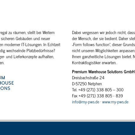
regal zu räumen, stellt bei Weitem
Dabei vergessen wir jedoch nicht, das
 sicheren Gebäuden und neuer
der Mensch, der sie bedient. Daher steh
ten moderner IT-Lösungen. In Echtzeit
„Form follows function“, dieser Grunds
dig wechselnde Platzbedürfnisse?
nicht unseren Möglichkeiten anpassen,
er- und Lieferkonzepte aufhalten,
Ihnen ganzheitliche Lösungen bietet. 
en.
Kontraktlogistiker erwarten.
Premium Warehouse Solutions GmbH
Dreisbachstraße 24
D-57250 Netphen
Tel. +49 (271) 338 805 – 300
Fax +49 (271) 338 805 - 839
info@my-pws.de
·
www.my-pws.de